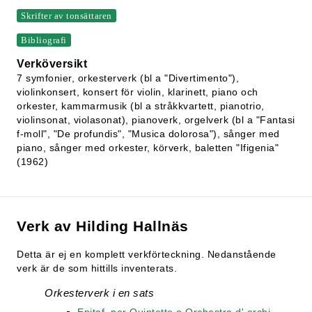
Skrifter av tonsättaren
Bibliografi
Verköversikt
7 symfonier, orkesterverk (bl a "Divertimento"),
violinkonsert, konsert för violin, klarinett, piano och
orkester, kammarmusik (bl a stråkkvartett, pianotrio,
violinsonat, violasonat), pianoverk, orgelverk (bl a "Fantasi
f-moll", "De profundis", "Musica dolorosa"), sånger med
piano, sånger med orkester, körverk, baletten "Ifigenia"
(1962)
Verk av Hilding Hallnäs
Detta är ej en komplett verkförteckning. Nedanstående
verk är de som hittills inventerats.
Orkesterverk i en sats