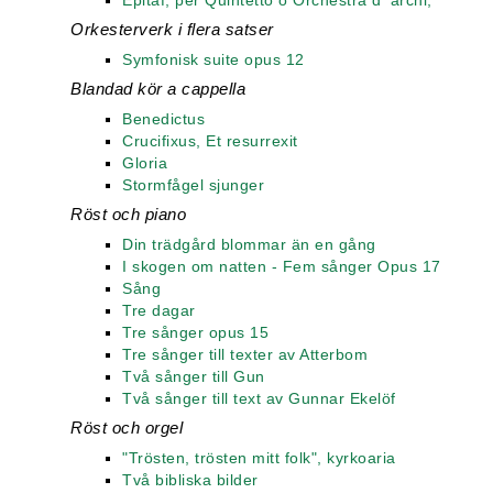
Epitaf, per Quintetto o Orchestra d' archi,
Orkesterverk i flera satser
Symfonisk suite opus 12
Blandad kör a cappella
Benedictus
Crucifixus, Et resurrexit
Gloria
Stormfågel sjunger
Röst och piano
Din trädgård blommar än en gång
I skogen om natten - Fem sånger Opus 17
Sång
Tre dagar
Tre sånger opus 15
Tre sånger till texter av Atterbom
Två sånger till Gun
Två sånger till text av Gunnar Ekelöf
Röst och orgel
"Trösten, trösten mitt folk", kyrkoaria
Två bibliska bilder