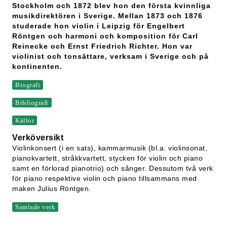
Stockholm och 1872 blev hon den första kvinnliga
musikdirektören i Sverige. Mellan 1873 och 1876
studerade hon violin i Leipzig för Engelbert
Röntgen och harmoni och komposition för Carl
Reinecke och Ernst Friedrich Richter. Hon var
violinist och tonsättare, verksam i Sverige och på
kontinenten.
Biografi
Bibliografi
Källor
Verköversikt
Violinkonsert (i en sats), kammarmusik (bl.a. violinsonat,
pianokvartett, stråkkvartett, stycken för violin och piano
samt en förlorad pianotrio) och sånger. Dessutom två verk
för piano respektive violin och piano tillsammans med
maken Julius Röntgen.
Samlade verk