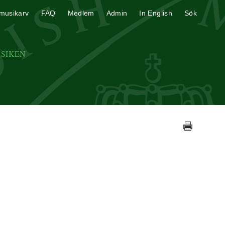
musikarv
FAQ
Medlem
Admin
In English
Sök
USIKEN