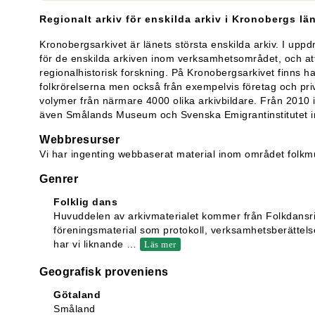
Regionalt arkiv för enskilda arkiv i Kronobergs län
Kronobergsarkivet är länets största enskilda arkiv. I upp
för de enskilda arkiven inom verksamhetsområdet, och att
regionalhistorisk forskning. På Kronobergsarkivet finns ha
folkrörelserna men också från exempelvis företag och pri
volymer från närmare 4000 olika arkivbildare. Från 2010 
även Smålands Museum och Svenska Emigrantinstitutet i
Webbresurser
Vi har ingenting webbaserat material inom området folkm
Genrer
Folklig dans
Huvuddelen av arkivmaterialet kommer från Folkdans
föreningsmaterial som protokoll, verksamhetsberättelser
har vi liknande
…
Läs mer
Geografisk proveniens
Götaland
Småland