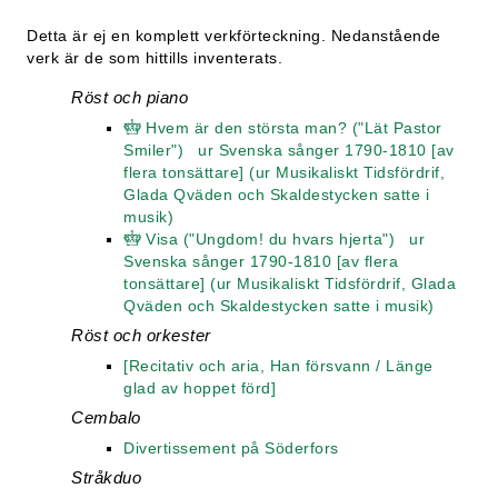
Detta är ej en komplett verkförteckning. Nedanstående
verk är de som hittills inventerats.
Röst och piano
Hvem är den största man? ("Lät Pastor
Smiler") ur Svenska sånger 1790-1810 [av
flera tonsättare] (ur Musikaliskt Tidsfördrif,
Glada Qväden och Skaldestycken satte i
musik)
Visa ("Ungdom! du hvars hjerta") ur
Svenska sånger 1790-1810 [av flera
tonsättare] (ur Musikaliskt Tidsfördrif, Glada
Qväden och Skaldestycken satte i musik)
Röst och orkester
[Recitativ och aria, Han försvann / Länge
glad av hoppet förd]
Cembalo
Divertissement på Söderfors
Stråkduo