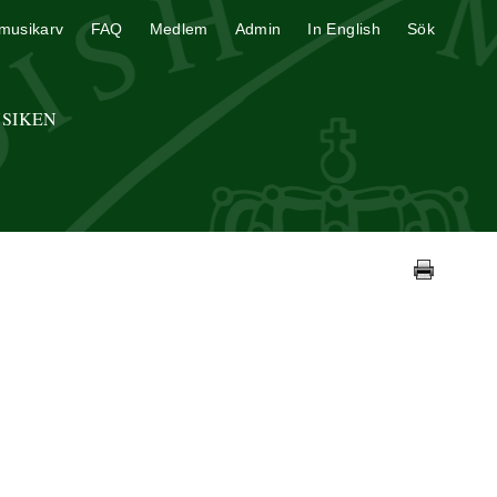
musikarv
FAQ
Medlem
Admin
In English
Sök
USIKEN