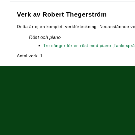
Verk av Robert Thegerström
Detta är ej en komplett verkförteckning. Nedanstående verk
Röst och piano
Tre sånger för en röst med piano [Tankesprå
Antal verk: 1