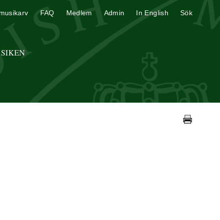
musikarv
FAQ
Medlem
Admin
In English
Sök
USIKEN