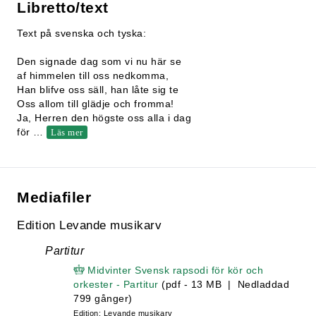
Libretto/text
Text på svenska och tyska:
Den signade dag som vi nu här se
af himmelen till oss nedkomma,
Han blifve oss säll, han låte sig te
Oss allom till glädje och fromma!
Ja, Herren den högste oss alla i dag
för
…
Läs mer
Mediafiler
Edition Levande musikarv
Partitur
Midvinter Svensk rapsodi för kör och
orkester - Partitur
(pdf - 13 MB | Nedladdad
799 gånger)
Edition: Levande musikarv