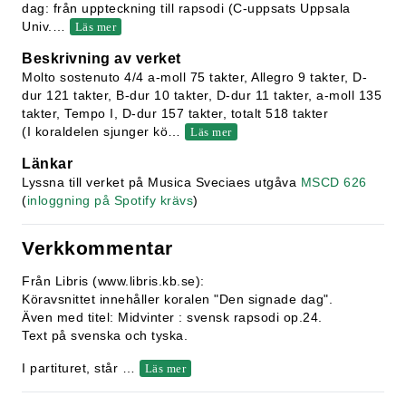
dag: från uppteckning till rapsodi (C-uppsats Uppsala
Univ.
…
Läs mer
Beskrivning av verket
Molto sostenuto 4/4 a-moll 75 takter, Allegro 9 takter, D-
dur 121 takter, B-dur 10 takter, D-dur 11 takter, a-moll 135
takter, Tempo I, D-dur 157 takter, totalt 518 takter
(I koraldelen sjunger kö
…
Läs mer
Länkar
Lyssna till verket på Musica Sveciaes utgåva
MSCD 626
(
inloggning på Spotify krävs
)
Verkkommentar
Från Libris (www.libris.kb.se):
Köravsnittet innehåller
koralen "Den signade dag"
.
Även med titel: Midvinter : svensk rapsodi op.24.
Text på svenska och tyska
.
I partituret, står
…
Läs mer