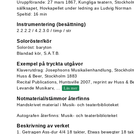
Uruppförande: 27 mars 1867, Kungliga teatern, Stockholm
sällksapet, Hovkapellet under ledning av Ludvig Norman
Speltid: 16 min
Instrumentering (besättning)
2.2.2.2 / 4.2.3.0 / timp / str
Soloröster/kör
Soloröst: baryton
Blandad kör, S.A.T.B.
Exempel på tryckta utgåvor
Klaverutdrag: Josephsons Musikalienhandlung, Stockhol
Huss & Beer, Stockholm 1883
Recital Publications, Huntsville 2007, reprint av Huss & 
Levande Musikarv,
…
Läs mer
Notmaterial/stämmor återfinns
Handskrivet material i Musik- och teaterbiblioteket
Autografen återfinns: Musik- och teaterbiblioteket
Beskrivning av verket
1. Getragen Ass-dur 4/4 18 takter, Etwas bewegter 18 takt