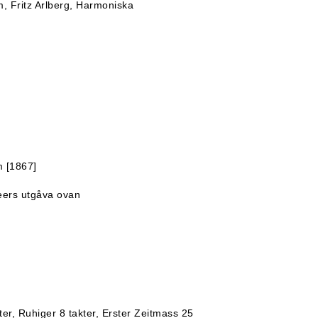
, Fritz Arlberg, Harmoniska
m [1867]
Beers utgåva ovan
er, Ruhiger 8 takter, Erster Zeitmass 25