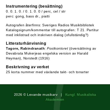
Instrumentering (besättning)
0. 0. 1. 0. / 0. 1. 0. 0 / perc, cel / str
perc: gong, bass dr., piatti
Autografen återfinns: Sveriges Radios Musikbibliotek
Katalogsignum/kommentar till autografen: T 21. Partitur
med inklistrad och inskriven dialog (ofullständig?)
Litteraturhänvisning
Tagore, Rabindranath
:
Postkontoret
(översättning av
Devabrata Mukerjeas engelska version av Harald
Heyman), Norstedt (1916)
Beskrivning av verket
25 korta nummer med växlande takt- och tonarter
2026 © Levande musikarv |
Kungl. Musikaliska
Akademien