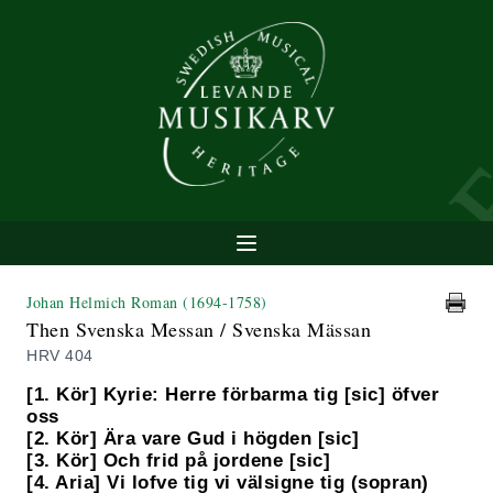
Johan Helmich Roman
(1694-1758)
Then Svenska Messan / Svenska Mässan
HRV 404
[1. Kör] Kyrie: Herre förbarma tig [sic] öfver
oss
[2. Kör] Ära vare Gud i högden [sic]
[3. Kör] Och frid på jordene [sic]
[4. Aria] Vi lofve tig vi välsigne tig (sopran)