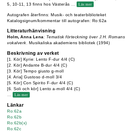
5, 10-11, 13 finns hos Västerås
…
Läs mer
Autografen återfinns: Musik- och teaterbiblioteket
Katalogsignum/kommentar till autografen: Ro:62a
Litteraturhänvisning
Holm, Anna Lena
:
Tematisk förteckning över J.H. Romans
vokalverk
. Musikaliska akademiens bibliotek (1994)
Beskrivning av verket
[1. Kör] Kyrie: Lento F-dur 4/4 (C)
[2. Kör] Andante B-dur 4/4 (C)
[3. Kör] Tempo giusto g-moll
[4. Aria] Gustoso d-moll 3/4
[5. Kör] Con Spirito F-dur 4/4 (C)
[6. Soli och kör] Lento a-moll 4/4 (C)
…
Läs mer
Länkar
Ro:62a
Ro:62b
Ro:62b(x)
Ro:62c