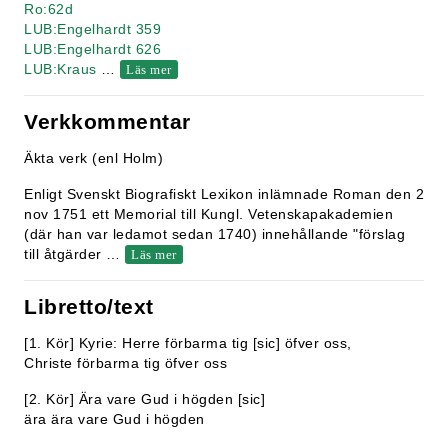
Ro:62d
LUB:Engelhardt 359
LUB:Engelhardt 626
LUB:Kraus
…
Läs mer
Verkkommentar
Äkta verk (enl Holm)
Enligt Svenskt Biografiskt Lexikon inlämnade Roman den 2
nov 1751 ett Memorial till Kungl. Vetenskapakademien
(där han var ledamot sedan 1740) innehållande "förslag
till åtgärder
…
Läs mer
Libretto/text
[1. Kör] Kyrie: Herre förbarma tig [sic] öfver oss,
Christe förbarma tig öfver oss
[2. Kör] Ära vare Gud i högden [sic]
ära ära vare Gud i högden