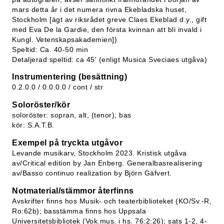
mars detta år i det numera rivna Ekebladska huset,
Stockholm [ägt av riksrådet greve Claes Ekeblad d.y., gift
med Eva De la Gardie, den första kvinnan att bli invald i
Kungl. Vetenskapsakademien])
Speltid: Ca. 40-50 min
Detaljerad speltid: ca 45' (enligt Musica Sveciaes utgåva)
Instrumentering (besättning)
0.2.0.0 / 0.0.0.0 / cont / str
Soloröster/kör
soloröster: sopran, alt, (tenor), bas
kör: S.A.T.B.
Exempel på tryckta utgåvor
Levande musikarv, Stockholm 2023. Kristisk utgåva
av/Critical edition by Jan Enberg. Generalbasrealisering
av/Basso continuo realization by Björn Gäfvert.
Notmaterial/stämmor återfinns
Avskrifter finns hos Musik- och teaterbiblioteket (KO/Sv.-R,
Ro:62b); basstämma finns hos Uppsala
Universitetsbibliotek (Vok.mus. i hs. 76:2:26); sats 1-2, 4-