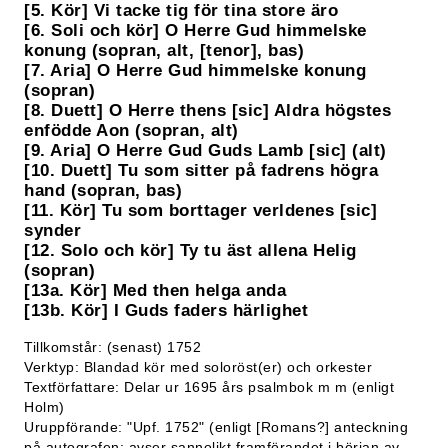
[5. Kör] Vi tacke tig för tina store äro
[6. Soli och kör] O Herre Gud himmelske
konung (sopran, alt, [tenor], bas)
[7. Aria] O Herre Gud himmelske konung
(sopran)
[8. Duett] O Herre thens [sic] Aldra högstes
enfödde Aon (sopran, alt)
[9. Aria] O Herre Gud Guds Lamb [sic] (alt)
[10. Duett] Tu som sitter på fadrens högra
hand (sopran, bas)
[11. Kör] Tu som borttager verldenes [sic]
synder
[12. Solo och kör] Ty tu äst allena Helig
(sopran)
[13a. Kör] Med then helga anda
[13b. Kör] I Guds faders härlighet
Tillkomstår: (senast) 1752
Verktyp: Blandad kör med soloröst(er) och orkester
Textförfattare: Delar ur 1695 års psalmbok m m (enligt
Holm)
Uruppförande: "Upf. 1752" (enligt [Romans?] anteckning
på autografen; avser sannolikt framförandet i början av