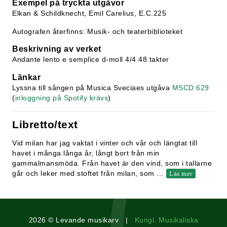
Exempel på tryckta utgåvor
Elkan & Schildknecht, Emil Carelius, E.C.225
Autografen återfinns: Musik- och teaterbiblioteket
Beskrivning av verket
Andante lento e semplice d-moll 4/4 48 takter
Länkar
Lyssna till sången på Musica Sveciaes utgåva
MSCD 629
(
inloggning på Spotify krävs
)
Libretto/text
Vid milan har jag vaktat i vinter och vår och längtat till
havet i många långa år, långt bort från min
gammalmansmöda. Från havet är den vind, som i tallarne
går och leker med stoftet från milan, som
…
Läs mer
2026 © Levande musikarv |
Kungl. Musikaliska