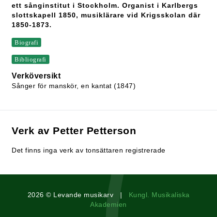
ett sånginstitut i Stockholm. Organist i Karlbergs
slottskapell 1850, musiklärare vid Krigsskolan där
1850-1873.
Biografi
Bibliografi
Verköversikt
Sånger för manskör, en kantat (1847)
Verk av Petter Petterson
Det finns inga verk av tonsättaren registrerade
2026 © Levande musikarv |
Kungl. Musikaliska
Akademien