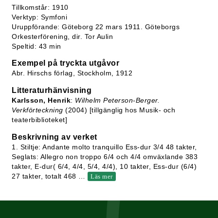
Tillkomstår: 1910
Verktyp: Symfoni
Uruppförande: Göteborg 22 mars 1911. Göteborgs
Orkesterförening, dir. Tor Aulin
Speltid: 43 min
Exempel på tryckta utgåvor
Abr. Hirschs förlag, Stockholm, 1912
Litteraturhänvisning
Karlsson, Henrik
:
Wilhelm Peterson-Berger.
Verkförteckning
(2004) [tillgänglig hos Musik- och
teaterbiblioteket]
Beskrivning av verket
1. Stiltje: Andante molto tranquillo Ess-dur 3/4 48 takter,
Seglats: Allegro non troppo 6/4 och 4/4 omväxlande 383
takter, E-dur( 6/4, 4/4, 5/4, 4/4), 10 takter, Ess-dur (6/4)
27 takter, totalt 468
…
Läs mer