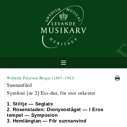
Wilhelm Peterson-Berger
(1867−1942)
Sunnanfärd
Symfoni [nr 2] Ess-dur, för stor orkester
1. Stiltje — Seglats
2. Rosenstaden: Dionysoståget — I Eros
tempel — Symposion
3. Hemlängtan — För sunnanvind