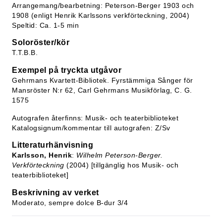
Arrangemang/bearbetning: Peterson-Berger 1903 och
1908 (enligt Henrik Karlssons verkförteckning, 2004)
Speltid: Ca. 1-5 min
Soloröster/kör
T.T.B.B.
Exempel på tryckta utgåvor
Gehrmans Kvartett-Bibliotek. Fyrstämmiga Sånger för
Mansröster N:r 62, Carl Gehrmans Musikförlag, C. G.
1575
Autografen återfinns: Musik- och teaterbiblioteket
Katalogsignum/kommentar till autografen: Z/Sv
Litteraturhänvisning
Karlsson, Henrik
:
Wilhelm Peterson-Berger.
Verkförteckning
(2004) [tillgänglig hos Musik- och
teaterbiblioteket]
Beskrivning av verket
Moderato, sempre dolce B-dur 3/4