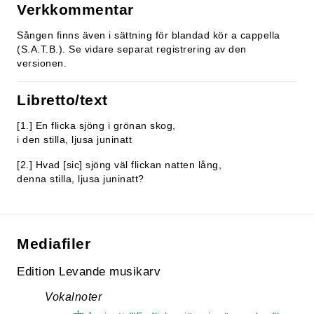
Verkkommentar
Sången finns även i sättning för blandad kör a cappella
(S.A.T.B.). Se vidare separat registrering av den
versionen.
Libretto/text
[1.] En flicka sjöng i grönan skog,
i den stilla, ljusa juninatt
[2.] Hvad [sic] sjöng väl flickan natten lång,
denna stilla, ljusa juninatt?
Mediafiler
Edition Levande musikarv
Vokalnoter