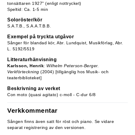
tonsättaren 1927" (enligt nottrycket)
Speltid: Ca. 1-5 min
Soloröster/kör
S.A.T.B., S.A.A.T.B.B.
Exempel på tryckta utgåvor
Sånger för blandad kör, Abr. Lundquist, Musikförlag, Abr.
L. 5192/5519
Litteraturhänvisning
Karlsson, Henrik
:
Wilhelm Peterson-Berger.
Verkförteckning
(2004) [tillgänglig hos Musik- och
teaterbiblioteket]
Beskrivning av verket
Con moto (quasi agitato) c-moll - C-dur 6/8
Verkkommentar
Sången finns även satt för röst och piano. Se vidare
separat registrering av den versionen.