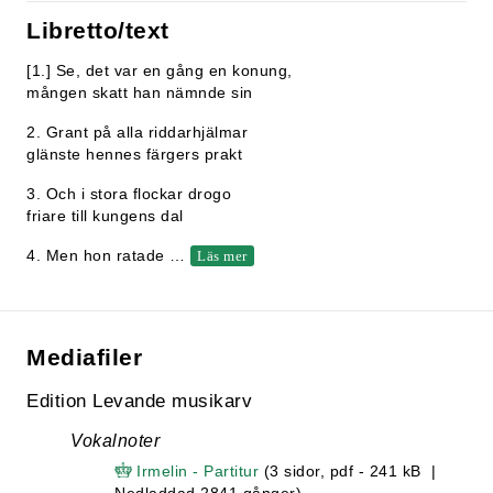
Libretto/text
[1.] Se, det var en gång en konung,
mången skatt han nämnde sin
2. Grant på alla riddarhjälmar
glänste hennes färgers prakt
3. Och i stora flockar drogo
friare till kungens dal
4. Men hon ratade
…
Läs mer
Mediafiler
Edition Levande musikarv
Vokalnoter
Irmelin - Partitur
(3 sidor, pdf - 241 kB |