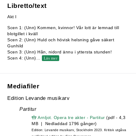
Libretto/text
Akt I
Scen 1: (Unn) Kommen, kvinnor! Vår lott är lemnad till
blotgillet i kväll
Scen 2: (Unn) Huld och hövisk helsning gåve säkert
Gunhild
Scen 3: (Unn) Hån, nidord ännu i yttersta stunden!
Scen 4: (Unn)
…
Läs mer
Mediafiler
Edition Levande musikarv
Partitur
Arnljot. Opera tre akter - Partitur
(pdf - 4,3
MB | Nedladdad 1796 gånger)
Edition: Levande musikarv, Stockholm 2023. Kritisk utgåva