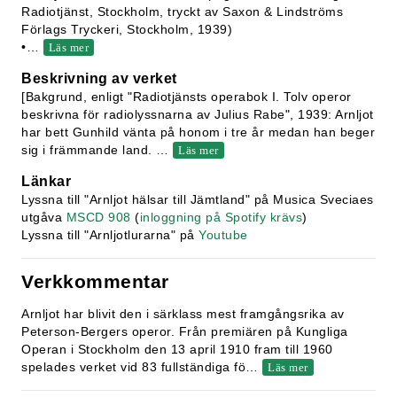
Radiotjänst, Stockholm, tryckt av Saxon & Lindströms
Förlags Tryckeri, Stockholm, 1939)
•
…
Läs mer
Beskrivning av verket
[Bakgrund, enligt "Radiotjänsts operabok I. Tolv operor
beskrivna för radiolyssnarna av Julius Rabe", 1939: Arnljot
har bett Gunhild vänta på honom i tre år medan han beger
sig i främmande land.
…
Läs mer
Länkar
Lyssna till "Arnljot hälsar till Jämtland" på Musica Sveciaes
utgåva
MSCD 908
(
inloggning på Spotify krävs
)
Lyssna till "Arnljotlurarna" på
Youtube
Verkkommentar
Arnljot har blivit den i särklass mest framgångsrika av
Peterson-Bergers operor. Från premiären på Kungliga
Operan i Stockholm den 13 april 1910 fram till 1960
spelades verket vid 83 fullständiga fö
…
Läs mer