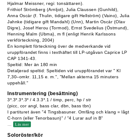
Hjalmar Meissner, regi: tonsättaren).
Frithiof Strömberg (Arnljot), Julia Claussen (Gunhild),
Anna Oscàr (f. Thulin, tidigare gift Hellström) (Vaino), Julia
Jahnke (tidigare gift Mandahl) (Unn), Martin Oscàr (Olav
Digre), Josef Herou (Tormod), Ernst Svedelius (Östmund),
Henning Malm (Ubma), m fl (enligt Henrik Karlssons
verkförteckning, 2004)
En komplett förteckning över de medverkande vid
uruppförandet finns i texthäftet till LP-utgåvan Caprice LP
CAP 1341-43.
Speltid: Mer än 180 min
Detaljerad speltid: Speltiden vid uruppförandet var " Kl
7,30–omkr. 11,15 e. m.", "Mellan akterna 15 minuters
uppehåll."
Instrumentering (besättning)
3*.3*.3*.3* / 4.3.3*.1 / timp, perc, hp / str
(picc, cor angl, bass clar, dbn, bass tbn)
I partituret även "4 Tingsbasuner. Omfång och klang = lågt
C-horn (eller Tenorbasun)" / "4 Lurar auf in B"
…
Läs mer
Soloröster/kör