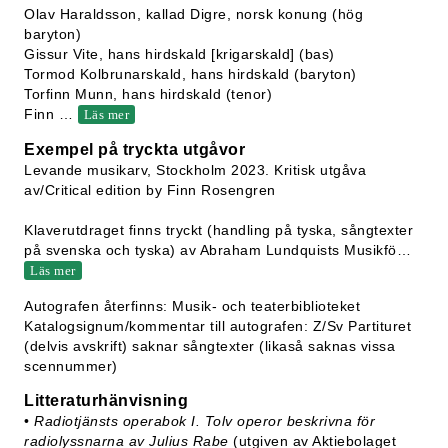
Olav Haraldsson, kallad Digre, norsk konung (hög
baryton)
Gissur Vite, hans hirdskald [krigarskald] (bas)
Tormod Kolbrunarskald, hans hirdskald (baryton)
Torfinn Munn, hans hirdskald (tenor)
Finn
…
Läs mer
Exempel på tryckta utgåvor
Levande musikarv, Stockholm 2023. Kritisk utgåva
av/Critical edition by Finn Rosengren
Klaverutdraget finns tryckt (handling på tyska, sångtexter
på svenska och tyska) av Abraham Lundquists Musikfö
…
Läs mer
Autografen återfinns: Musik- och teaterbiblioteket
Katalogsignum/kommentar till autografen: Z/Sv Partituret
(delvis avskrift) saknar sångtexter (likaså saknas vissa
scennummer)
Litteraturhänvisning
•
Radiotjänsts operabok I. Tolv operor beskrivna för
radiolyssnarna av Julius Rabe
(utgiven av Aktiebolaget