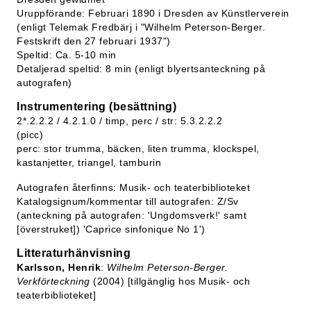
Uruppförande: Februari 1890 i Dresden av Künstlerverein
(enligt Telemak Fredbärj i "Wilhelm Peterson-Berger.
Festskrift den 27 februari 1937")
Speltid: Ca. 5-10 min
Detaljerad speltid: 8 min (enligt blyertsanteckning på
autografen)
Instrumentering (besättning)
2*.2.2.2 / 4.2.1.0 / timp, perc / str: 5.3.2.2.2
(picc)
perc: stor trumma, bäcken, liten trumma, klockspel,
kastanjetter, triangel, tamburin
Autografen återfinns: Musik- och teaterbiblioteket
Katalogsignum/kommentar till autografen: Z/Sv
(anteckning på autografen: 'Ungdomsverk!' samt
[överstruket]) 'Caprice sinfonique No 1')
Litteraturhänvisning
Karlsson, Henrik
:
Wilhelm Peterson-Berger.
Verkförteckning
(2004) [tillgänglig hos Musik- och
teaterbiblioteket]