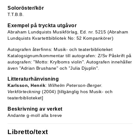
Soloröster/kör
T.T.B.B.
Exempel på tryckta utgåvor
Abraham Lundquists Musikförlag, Ed. nr. 5215 (Abraham
Lundquists Kvartettbibliotek No: 52 Kompankörer)
Autografen återfinns: Musik- och teaterbiblioteket
Katalogsignum/kommentar till autografen: Z/Sv Påskrift på
autografen: "Motto: Krylboms violin". Autografen innehåller
även "Adrian Brushane" och "Julia Djuplin".
Litteraturhänvisning
Karlsson, Henrik
:
Wilhelm Peterson-Berger.
Verkförteckning
(2004) [tillgänglig hos Musik- och
teaterbiblioteket]
Beskrivning av verket
Andante g-moll alla breve
Libretto/text