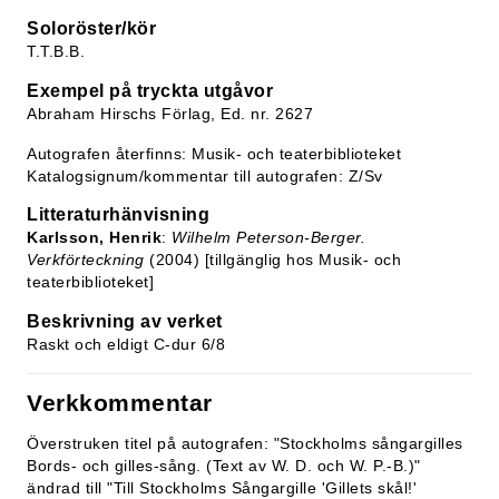
Soloröster/kör
T.T.B.B.
Exempel på tryckta utgåvor
Abraham Hirschs Förlag, Ed. nr. 2627
Autografen återfinns: Musik- och teaterbiblioteket
Katalogsignum/kommentar till autografen: Z/Sv
Litteraturhänvisning
Karlsson, Henrik
:
Wilhelm Peterson-Berger.
Verkförteckning
(2004) [tillgänglig hos Musik- och
teaterbiblioteket]
Beskrivning av verket
Raskt och eldigt C-dur 6/8
Verkkommentar
Överstruken titel på autografen: "Stockholms sångargilles
Bords- och gilles-sång. (Text av W. D. och W. P.-B.)"
ändrad till "Till Stockholms Sångargille 'Gillets skål!'