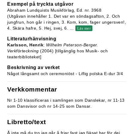
Exempel på tryckta utgåvor
Abraham Lundquists Musikförlag, Ed. nr. 3968
(Utgåvan innehåller 1. Det var en söndagsafton, 2. Och
jungfrun, hon går i ringen, 3. Kom, kom, fager ungersven!,
4. Skära hafre, 5. Hej, svej, 6.
…
Läs mer
Litteraturhänvisning
Karlsson, Henrik
:
Wilhelm Peterson-Berger.
Verkförteckning
(2004) [tillgänglig hos Musik- och
teaterbiblioteket]
Beskrivning av verket
Något långsamt och ceremoniöst - Liflig polska E-dur 3/4
Verkkommentar
Nr 1-10 klassificeras i samlingen som Danslekar, nr 11-13
som Dansvisor och nr 14-25 som Dansar.
Libretto/text
Å inte må du tro jag går å friar fast jag fjäsat har för dej.