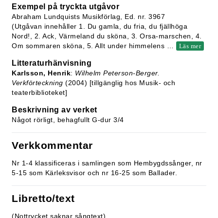
Exempel på tryckta utgåvor
Abraham Lundquists Musikförlag, Ed. nr. 3967
(Utgåvan innehåller 1. Du gamla, du fria, du fjällhöga
Nord!, 2. Ack, Värmeland du sköna, 3. Orsa-marschen, 4.
Om sommaren sköna, 5. Allt under himmelens
…
Läs mer
Litteraturhänvisning
Karlsson, Henrik
:
Wilhelm Peterson-Berger.
Verkförteckning
(2004) [tillgänglig hos Musik- och
teaterbiblioteket]
Beskrivning av verket
Något rörligt, behagfullt G-dur 3/4
Verkkommentar
Nr 1-4 klassificeras i samlingen som Hembygdssånger, nr
5-15 som Kärleksvisor och nr 16-25 som Ballader.
Libretto/text
(Nottrycket saknar sångtext)