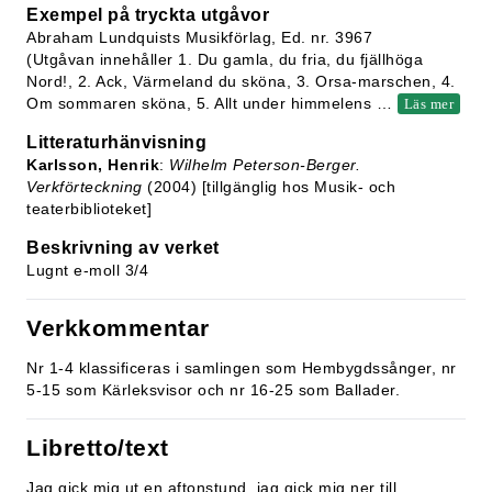
Exempel på tryckta utgåvor
Abraham Lundquists Musikförlag, Ed. nr. 3967
(Utgåvan innehåller 1. Du gamla, du fria, du fjällhöga
Nord!, 2. Ack, Värmeland du sköna, 3. Orsa-marschen, 4.
Om sommaren sköna, 5. Allt under himmelens
…
Läs mer
Litteraturhänvisning
Karlsson, Henrik
:
Wilhelm Peterson-Berger.
Verkförteckning
(2004) [tillgänglig hos Musik- och
teaterbiblioteket]
Beskrivning av verket
Lugnt e-moll 3/4
Verkkommentar
Nr 1-4 klassificeras i samlingen som Hembygdssånger, nr
5-15 som Kärleksvisor och nr 16-25 som Ballader.
Libretto/text
Jag gick mig ut en aftonstund, jag gick mig ner till