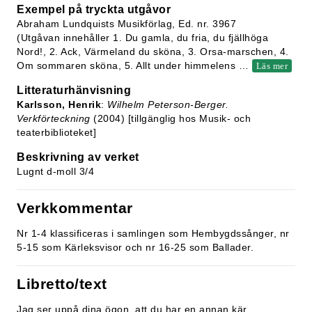
Exempel på tryckta utgåvor
Abraham Lundquists Musikförlag, Ed. nr. 3967
(Utgåvan innehåller 1. Du gamla, du fria, du fjällhöga
Nord!, 2. Ack, Värmeland du sköna, 3. Orsa-marschen, 4.
Om sommaren sköna, 5. Allt under himmelens
…
Läs mer
Litteraturhänvisning
Karlsson, Henrik
:
Wilhelm Peterson-Berger.
Verkförteckning
(2004) [tillgänglig hos Musik- och
teaterbiblioteket]
Beskrivning av verket
Lugnt d-moll 3/4
Verkkommentar
Nr 1-4 klassificeras i samlingen som Hembygdssånger, nr
5-15 som Kärleksvisor och nr 16-25 som Ballader.
Libretto/text
Jag ser uppå dina ögon, att du har en annan kär.