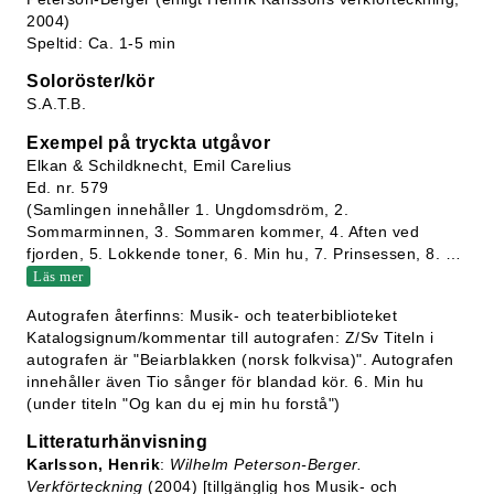
2004)
Speltid: Ca. 1-5 min
Soloröster/kör
S.A.T.B.
Exempel på tryckta utgåvor
Elkan & Schildknecht, Emil Carelius
Ed. nr. 579
(Samlingen innehåller 1. Ungdomsdröm, 2.
Sommarminnen, 3. Sommaren kommer, 4. Aften ved
fjorden, 5. Lokkende toner, 6. Min hu, 7. Prinsessen, 8.
…
Läs mer
Autografen återfinns: Musik- och teaterbiblioteket
Katalogsignum/kommentar till autografen: Z/Sv Titeln i
autografen är "Beiarblakken (norsk folkvisa)". Autografen
innehåller även Tio sånger för blandad kör. 6. Min hu
(under titeln "Og kan du ej min hu forstå")
Litteraturhänvisning
Karlsson, Henrik
:
Wilhelm Peterson-Berger.
Verkförteckning
(2004) [tillgänglig hos Musik- och