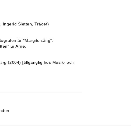
 Ingerid Sletten, Trädet)
tografen är "Margits sång".
tten" ur Arne.
ning
(2004) [tillgänglig hos Musik- och
anden