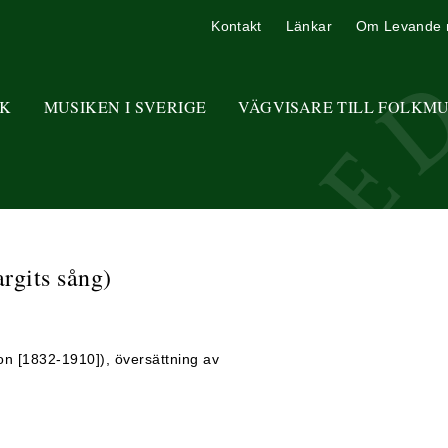
Kontakt
Länkar
Om Levande 
K
MUSIKEN I SVERIGE
VÄGVISARE TILL FOLKM
rgits sång)
son [1832-1910]), översättning av