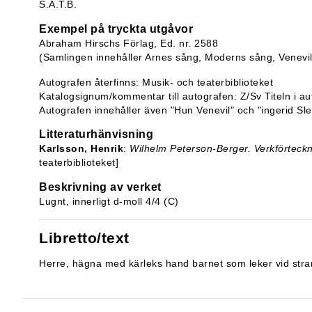
S.A.T.B.
Exempel på tryckta utgåvor
Abraham Hirschs Förlag, Ed. nr. 2588
(Samlingen innehåller Arnes sång, Moderns sång, Venevil,
Autografen återfinns: Musik- och teaterbiblioteket
Katalogsignum/kommentar till autografen: Z/Sv Titeln i au
Autografen innehåller även "Hun Venevil" och "ingerid Sle
Litteraturhänvisning
Karlsson, Henrik
:
Wilhelm Peterson-Berger. Verkförteck
teaterbiblioteket]
Beskrivning av verket
Lugnt, innerligt d-moll 4/4 (C)
Libretto/text
Herre, hägna med kärleks hand barnet som leker vid str