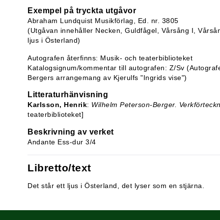
Exempel på tryckta utgåvor
Abraham Lundquist Musikförlag, Ed. nr. 3805
(Utgåvan innehåller Necken, Guldfågel, Vårsång I, Vårsång
ljus i Österland)
Autografen återfinns: Musik- och teaterbiblioteket
Katalogsignum/kommentar till autografen: Z/Sv (Autograf
Bergers arrangemang av Kjerulfs "Ingrids vise")
Litteraturhänvisning
Karlsson, Henrik
:
Wilhelm Peterson-Berger. Verkförteck
teaterbiblioteket]
Beskrivning av verket
Andante Ess-dur 3/4
Libretto/text
Det står ett ljus i Österland, det lyser som en stjärna.