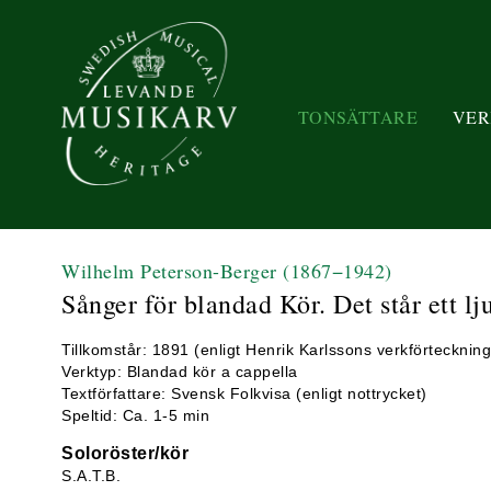
TONSÄTTARE
VER
Wilhelm Peterson-Berger
(1867−1942)
Sånger för blandad Kör. Det står ett lj
Tillkomstår: 1891 (enligt Henrik Karlssons verkförtecknin
Verktyp: Blandad kör a cappella
Textförfattare: Svensk Folkvisa (enligt nottrycket)
Speltid: Ca. 1-5 min
Soloröster/kör
S.A.T.B.