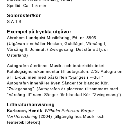
Speltid: Ca. 1-5 min
Soloröster/kör
S.A.T.B.
Exempel på tryckta utgåvor
Abraham Lundquist Musikförlag, Ed. nr. 3805
(Utgåvan innehåller Necken, Guldfågel, Vårsång I,
Vårsång II, Juninatt / Zwiegesang, Det står ett ljus i
Österland)
Autografen återfinns: Musik- och teaterbiblioteket
Katalogsignum/kommentar till autografen: Z/Sv Autografen
är i E-dur, men med påskriften "Sjunges i F-dur!"
Autografen innehåller även Sånger för blandad Kör.
"Zwiegesang". (Autografen är placerad tillsammans med
"Vårsång III" samt Sånger för blandad Kör. "Zwiegesang")
Litteraturhänvisning
Karlsson, Henrik
:
Wilhelm Peterson-Berger.
Verkförteckning
(2004) [tillgänglig hos Musik- och
teaterbiblioteket]