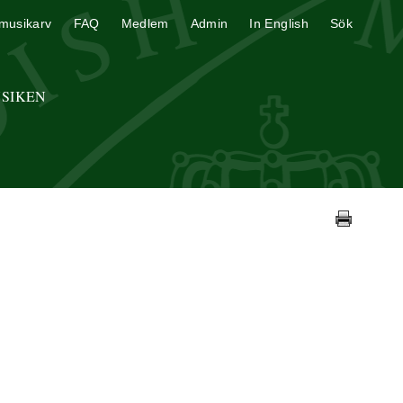
musikarv
FAQ
Medlem
Admin
In English
Sök
USIKEN