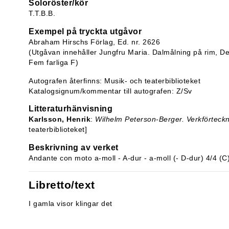
Soloröster/kör
T.T.B.B.
Exempel på tryckta utgåvor
Abraham Hirschs Förlag, Ed. nr. 2626
(Utgåvan innehåller Jungfru Maria. Dalmålning på rim, De
Fem farliga F)
Autografen återfinns: Musik- och teaterbiblioteket
Katalogsignum/kommentar till autografen: Z/Sv
Litteraturhänvisning
Karlsson, Henrik
:
Wilhelm Peterson-Berger. Verkförteck
teaterbiblioteket]
Beskrivning av verket
Andante con moto a-moll - A-dur - a-moll (- D-dur) 4/4 (C
Libretto/text
I gamla visor klingar det