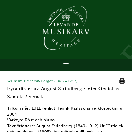
Wilhelm Peterson-Berger
(1867−1942)
Fyra dikter av August Strindberg / Vier Gedichte.
Semele / Semele
Tillkomstår: 1911 (enligt Henrik Karlssons verkförteckning,
2004)
Verktyp: Röst och piano
Textförfattare: August Strindberg (1849-1912) Ur "Ordalek
och småkonst" (1905), översättning till tyska av