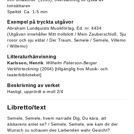
tonsättaren
Speltid: Ca. 1-5 min
Exempel på tryckta utgåvor
Abraham Lundquists Musikförlag, Ed. nr. 4434
(Utgåvan innehåller Mitt trollslott / Mein Zauberschloß, Sju
rosor och sju eldar / Der Traum, Semele / Semele, Villemo
/ Willemo)
Litteraturhänvisning
Karlsson, Henrik
:
Wilhelm Peterson-Berger.
Verkförteckning
(2004) [tillgänglig hos Musik- och
teaterbiblioteket]
Beskrivning av verket
Hastigt, upprördt e-moll 2/4
Libretto/text
Semele, Semele, hvem narrade Dig, Du kära, att
älskarens anlet se? / Semele, Semele, wie kam dir der
Wunsch zu schauen des Liebenden wahr Gesicht?