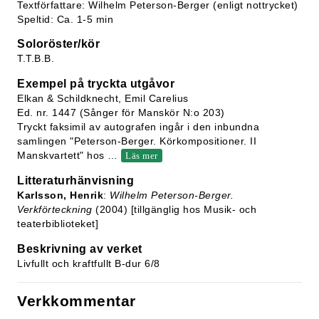
Textförfattare: Wilhelm Peterson-Berger (enligt nottrycket)
Speltid: Ca. 1-5 min
Soloröster/kör
T.T.B.B.
Exempel på tryckta utgåvor
Elkan & Schildknecht, Emil Carelius
Ed. nr. 1447 (Sånger för Manskör N:o 203)
Tryckt faksimil av autografen ingår i den inbundna
samlingen "Peterson-Berger. Körkompositioner. II
Manskvartett" hos
…
Läs mer
Litteraturhänvisning
Karlsson, Henrik
:
Wilhelm Peterson-Berger.
Verkförteckning
(2004) [tillgänglig hos Musik- och
teaterbiblioteket]
Beskrivning av verket
Livfullt och kraftfullt B-dur 6/8
Verkkommentar