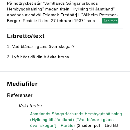
På nottrycket står "Jämtlands Sångarförbunds
Hembygdshälning" medan titeln "Hyllning till Jämtland"
används av såväl Telemak Fredbärj i "Wilhelm Peterson-
Berger. Festskrift den 27 februari 1937" som
…
Läs mer
Libretto/text
1. Vad blånar i glans över skogar?
2. Lyft högt då din blåvita krona
Mediafiler
Referenser
Vokalnoter
Jämtlands Sångarförbunds Hembygdshälsning
(Hyllning till Jämtland) ["Vad blånar i glans
över skogar"] - Partitur
(2 sidor, pdf - 156 kB