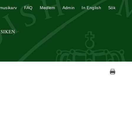
musikarv
FAQ
Medlem
Admin
In English
Sök
USIKEN