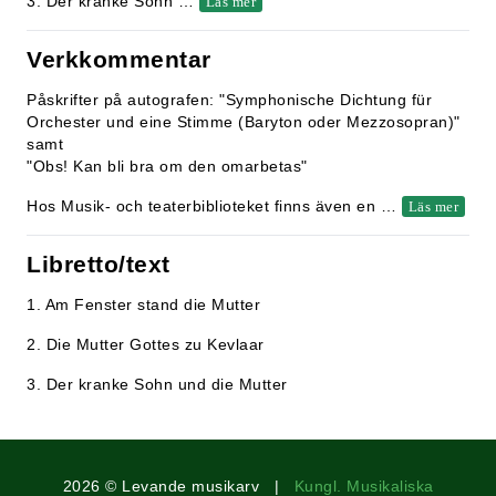
3. Der kranke Sohn
…
Läs mer
Verkkommentar
Påskrifter på autografen: "Symphonische Dichtung für
Orchester und eine Stimme (Baryton oder Mezzosopran)"
samt
"Obs! Kan bli bra om den omarbetas"
Hos Musik- och teaterbiblioteket finns även en
…
Läs mer
Libretto/text
1. Am Fenster stand die Mutter
2. Die Mutter Gottes zu Kevlaar
3. Der kranke Sohn und die Mutter
2026 © Levande musikarv |
Kungl. Musikaliska