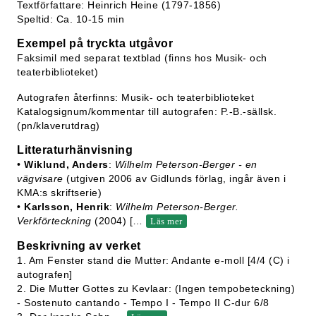
Textförfattare: Heinrich Heine (1797-1856)
Speltid: Ca. 10-15 min
Exempel på tryckta utgåvor
Faksimil med separat textblad (finns hos Musik- och
teaterbiblioteket)
Autografen återfinns: Musik- och teaterbiblioteket
Katalogsignum/kommentar till autografen: P.-B.-sällsk.
(pn/klaverutdrag)
Litteraturhänvisning
•
Wiklund, Anders
:
Wilhelm Peterson-Berger - en
vägvisare
(utgiven 2006 av Gidlunds förlag, ingår även i
KMA:s skriftserie)
•
Karlsson, Henrik
:
Wilhelm Peterson-Berger.
Verkförteckning
(2004) [
…
Läs mer
Beskrivning av verket
1. Am Fenster stand die Mutter: Andante e-moll [4/4 (C) i
autografen]
2. Die Mutter Gottes zu Kevlaar: (Ingen tempobeteckning)
- Sostenuto cantando - Tempo I - Tempo II C-dur 6/8