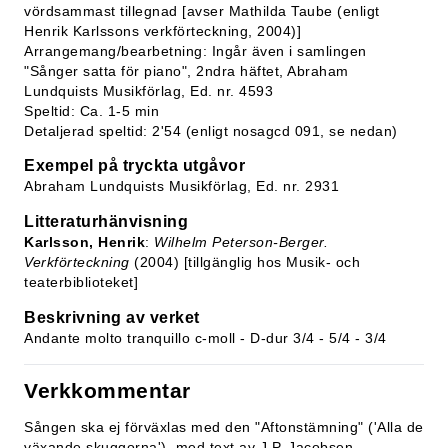
vördsammast tillegnad [avser Mathilda Taube (enligt
Henrik Karlssons verkförteckning, 2004)]
Arrangemang/bearbetning: Ingår även i samlingen
"Sånger satta för piano", 2ndra häftet, Abraham
Lundquists Musikförlag, Ed. nr. 4593
Speltid: Ca. 1-5 min
Detaljerad speltid: 2'54 (enligt nosagcd 091, se nedan)
Exempel på tryckta utgåvor
Abraham Lundquists Musikförlag, Ed. nr. 2931
Litteraturhänvisning
Karlsson, Henrik
:
Wilhelm Peterson-Berger.
Verkförteckning
(2004) [tillgänglig hos Musik- och
teaterbiblioteket]
Beskrivning av verket
Andante molto tranquillo c-moll - D-dur 3/4 - 5/4 - 3/4
Verkkommentar
Sången ska ej förväxlas med den "Aftonstämning" ('Alla de
växande skuggorna'), med text av J.P. Jacobsen