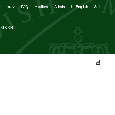
musikarv
FAQ
Medlem
Admin
In English
Sök
USIKEN