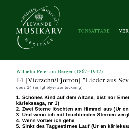
TONSÄTTARE
VER
Wilhelm Peterson-Berger
(1867−1942)
14 [Vierzehn/Fjorton] "Lieder aus Sev
opus 14 (enligt blyertsanteckning)
1. Schönes Kind auf dem Altane, bist nor Eine
kärlekssaga, nr 1)
2. Zwei Sterne löschten am Himmel aus (Ur en 
3. Und wenn ich mit leuchtenden Sternen verg
4. Wenn vorbei ich gehe
5. Sinkt des Taggestirnes Lauf (Ur en kärlekss