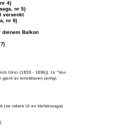
nr 4)
saga, nr 5)
ll versenkt
a, nr 6)
or deinem Balkon
 7)
ich Ulrici (1839 - 1896)]. Ur "Von
n gjord av tonsättaren (enligt
ck (se vidare Ur en kärlekssaga)
)