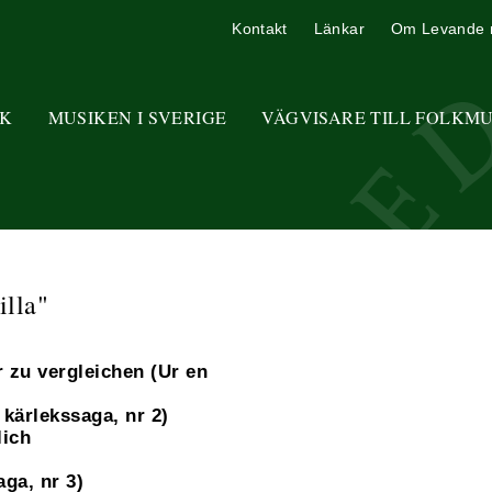
Kontakt
Länkar
Om Levande 
K
MUSIKEN I SVERIGE
VÄGVISARE TILL FOLKM
illa"
r zu vergleichen (Ur en
kärlekssaga, nr 2)
lich
aga, nr 3)