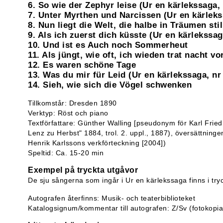
6. So wie der Zephyr leise (Ur en kärlekssaga, 
7. Unter Myrthen und Narcissen (Ur en kärleks
8. Nun liegt die Welt, die halbe in Träumen sti
9. Als ich zuerst dich küsste (Ur en kärlekssag
10. Und ist es Auch noch Sommerheut
11. Als jüngt, wie oft, ich wieden trat nacht v
12. Es waren schöne Tage
13. Was du mir für Leid (Ur en kärlekssaga, nr
14. Sieh, wie sich die Vögel schwenken
Tillkomstår: Dresden 1890
Verktyp: Röst och piano
Textförfattare: Günther Walling [pseudonym för Karl Friedr
Lenz zu Herbst" 1884, trol. 2. uppl., 1887), översättninge
Henrik Karlssons verkförteckning [2004])
Speltid: Ca. 15-20 min
Exempel på tryckta utgåvor
De sju sångerna som ingår i Ur en kärlekssaga finns i try
Autografen återfinns: Musik- och teaterbiblioteket
Katalogsignum/kommentar till autografen: Z/Sv (fotokopia