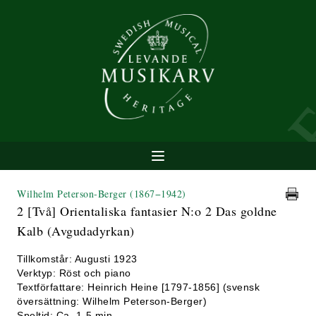
Wilhelm Peterson-Berger
(1867−1942)
2 [Två] Orientaliska fantasier N:o 2 Das goldne
Kalb (Avgudadyrkan)
Tillkomstår: Augusti 1923
Verktyp: Röst och piano
Textförfattare: Heinrich Heine [1797-1856] (svensk
översättning: Wilhelm Peterson-Berger)
Speltid: Ca. 1-5 min