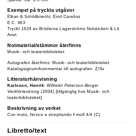
Exempel på tryckta utgåvor
Elkan & Schildknecht, Emil Carelius
E.C. 463
Tryckt 1924 av Bröderna Lagerströms Notstickeri & Lit.
Anst.
Notmaterial/stämmor återfinns
Musik- och teaterbiblioteket
Autografen återfinns: Musik- och teaterbiblioteket
Katalogsignum/kommentar till autografen: Z/Sv
Litteraturhänvisning
Karlsson, Henrik
:
Wilhelm Peterson-Berger.
Verkförteckning
(2004) [tillgänglig hos Musik- och
teaterbiblioteket]
Beskrivning av verket
Con moto, feroce e strepitando f-moll 4/4 (C)
Libretto/text