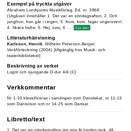
Exempel på tryckta utgåvor
Abraham Lundquists Musikförlag, Ed. nr. 3968
(Utgåvan innehåller 1. Det var en söndagsafton, 2. Och
jungfrun, hon går i ringen, 3. Kom, kom, fager ungersven!,
4. Skära hafre, 5. Hej, svej, 6.
…
Läs mer
Litteraturhänvisning
Karlsson, Henrik
:
Wilhelm Peterson-Berger.
Verkförteckning
(2004) [tillgänglig hos Musik- och
teaterbiblioteket]
Beskrivning av verket
Lugnt och sjungande D-dur 4/4 (C)
Verkkommentar
Nr 1-10 klassificeras i samlingen som Danslekar, nr 11-13
som Dansvisor och nr 14-25 som Dansar.
Libretto/text
1. Det var en söndagsafton jag mig åt lunden gick, då