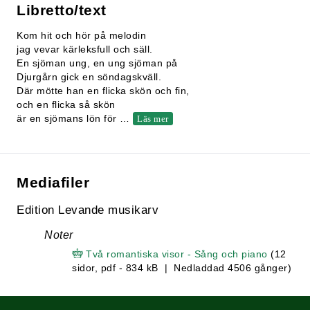
Libretto/text
Kom hit och hör på melodin
jag vevar kärleksfull och säll.
En sjöman ung, en ung sjöman på
Djurgårn gick en söndagskväll.
Där mötte han en flicka skön och fin,
och en flicka så skön
är en sjömans lön för
…
Läs mer
Mediafiler
Edition Levande musikarv
Noter
Två romantiska visor - Sång och piano
(12
sidor, pdf - 834 kB | Nedladdad 4506 gånger)