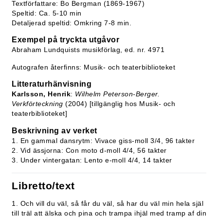
Textförfattare: Bo Bergman (1869-1967)
Speltid: Ca. 5-10 min
Detaljerad speltid: Omkring 7-8 min.
Exempel på tryckta utgåvor
Abraham Lundquists musikförlag, ed. nr. 4971
Autografen återfinns: Musik- och teaterbiblioteket
Litteraturhänvisning
Karlsson, Henrik
:
Wilhelm Peterson-Berger.
Verkförteckning
(2004) [tillgänglig hos Musik- och
teaterbiblioteket]
Beskrivning av verket
1. En gammal dansrytm: Vivace giss-moll 3/4, 96 takter
2. Vid ässjorna: Con moto d-moll 4/4, 56 takter
3. Under vintergatan: Lento e-moll 4/4, 14 takter
Libretto/text
1. Och vill du väl, så får du väl, så har du väl min hela själ
till träl att älska och pina och trampa ihjäl med tramp af din