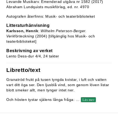
Levande Musikarv. Emenderad utgåva nr 1582 (2017)
Abraham Lundquists musikförlag, ed. nr. 4970
Autografen återfinns: Musik- och teaterbiblioteket
Litteraturhänvisning
Karlsson, Henrik
:
Wilhelm Peterson-Berger.
Verkförteckning
(2004) [tillgänglig hos Musik- och
teaterbiblioteket]
Beskrivning av verket
Lento Dess-dur 4/4, 24 takter
Libretto/text
Granatröd frukt på tusen tyngda kvistar, i luft och vatten
vart ditt öga ser. Den ljusblå vind, som genom löven listar
blott smeker allt, men tynger intet ner.
Och hösten tystar själens långa fråga:
…
Läs mer