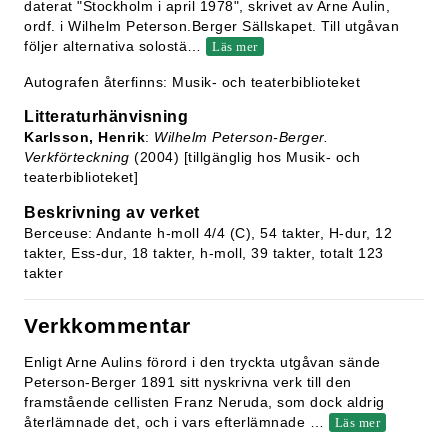
daterat "Stockholm i april 1978", skrivet av Arne Aulin,
ordf. i Wilhelm Peterson.Berger Sällskapet. Till utgåvan
följer alternativa solostä
…
Läs mer
Autografen återfinns: Musik- och teaterbiblioteket
Litteraturhänvisning
Karlsson, Henrik
:
Wilhelm Peterson-Berger.
Verkförteckning
(2004) [tillgänglig hos Musik- och
teaterbiblioteket]
Beskrivning av verket
Berceuse: Andante h-moll 4/4 (C), 54 takter, H-dur, 12
takter, Ess-dur, 18 takter, h-moll, 39 takter, totalt 123
takter
Verkkommentar
Enligt Arne Aulins förord i den tryckta utgåvan sände
Peterson-Berger 1891 sitt nyskrivna verk till den
framstående cellisten Franz Neruda, som dock aldrig
återlämnade det, och i vars efterlämnade
…
Läs mer