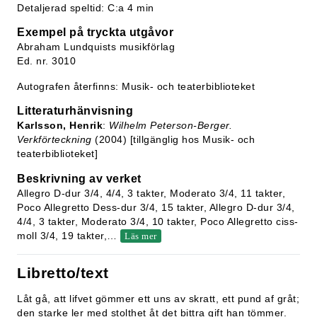
Detaljerad speltid: C:a 4 min
Exempel på tryckta utgåvor
Abraham Lundquists musikförlag
Ed. nr. 3010
Autografen återfinns: Musik- och teaterbiblioteket
Litteraturhänvisning
Karlsson, Henrik
:
Wilhelm Peterson-Berger.
Verkförteckning
(2004) [tillgänglig hos Musik- och
teaterbiblioteket]
Beskrivning av verket
Allegro D-dur 3/4, 4/4, 3 takter, Moderato 3/4, 11 takter,
Poco Allegretto Dess-dur 3/4, 15 takter, Allegro D-dur 3/4,
4/4, 3 takter, Moderato 3/4, 10 takter, Poco Allegretto ciss-
moll 3/4, 19 takter,
…
Läs mer
Libretto/text
Låt gå, att lifvet gömmer ett uns av skratt, ett pund af gråt;
den starke ler med stolthet åt det bittra gift han tömmer.