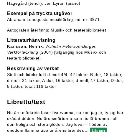
Hagegård (tenor), Jan Eyron (piano)
Exempel på tryckta utgåvor
Abraham Lundquists musikförlag, ed. nr. 3971
Autografen återfinns: Musik- och teaterbiblioteket
Litteraturhänvisning
Karlsson, Henrik
:
Wilhelm Peterson-Berger.
Verkförteckning
(2004) [tillgänglig hos Musik- och
teaterbiblioteket]
Beskrivning av verket
Stolt och lidelsefullt d-moll 4/4, 42 takter, B-dur, 18 takter,
d-moll, 21 takter, A-dur, 16 takter, d-moll, 17 takter, D-dur,
5 takter, totalt 119 takter
Libretto/text
Nu äro mörkrets fasor övervunna, nu kan jag le, ty jag har
skådat döden. Nu äro smärtorna som ris förbrunna i all
den heliga och stora glöden. Jag lever – flöden av
ungdom flamma upp ur årens bränder,
…
Läs mer