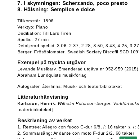
7. I skymningen: Scherzando, poco presto
8. Hälsning: Semplice e dolce
Tillkomstår: 1896
Verktyp: Piano
Dedikation: Till Lars Tirén
Speltid: 27 min
Detaljerad speltid: 3:06, 2:37, 2:28, 3:50, 3:43, 4:25, 3:2
Berger. Frösöblomster. Swedish Society Discofil SCD 1097
Exempel på tryckta utgåvor
Levande Musikarv. Emenderad utgåva nr 952-959 (2015)
Abraham Lundquists musikförlag
Autografen återfinns: Musik- och teaterbiblioteket
Litteraturhänvisning
Karlsson, Henrik
:
Wilhelm Peterson-Berger. Verkförteck
teaterbiblioteket]
Beskrivning av verket
1. Rentrée: Allegro con fuoco C-dur 6/8, /: 16 takter :/, /: 3
2. Sommarsång: Andante con moto F-dur 2/2, 68 takter