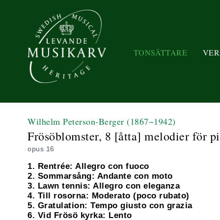
TONSÄTTARE
VER
Wilhelm Peterson-Berger
(1867−1942)
Frösöblomster, 8 [åtta] melodier för pi
opus 16
1. Rentrée: Allegro con fuoco
2. Sommarsång: Andante con moto
3. Lawn tennis: Allegro con eleganza
4. Till rosorna: Moderato (poco rubato)
5. Gratulation: Tempo giusto con grazia
6. Vid Frösö kyrka: Lento