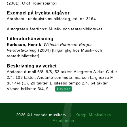
(2001). Olof Höjer (piano)
Exempel på tryckta utgåvor
Abraham Lundquists musikförlag, ed. nr. 3164
Autografen återfinns: Musik- och teaterbiblioteket
Litteraturhänvisning
Karlsson, Henrik
:
Wilhelm Peterson-Berger.
Verkförteckning
(2004) [tillgänglig hos Musik- och
teaterbiblioteket]
Beskrivning av verket
Andante d-moll 6/8, 9/8, 52 takter, Allegretto A-dur, G-dur
2/4, 103 takter, Andante con moto, ma con larghezza F-
dur 4/4 (C), 20 takter, L`istesso tempo 2/4, 64 takter,
Vivace brillante 3/4, 9
…
Läs mer
2026 © Levande musikarv |
Kungl. Musikaliska
Akademien