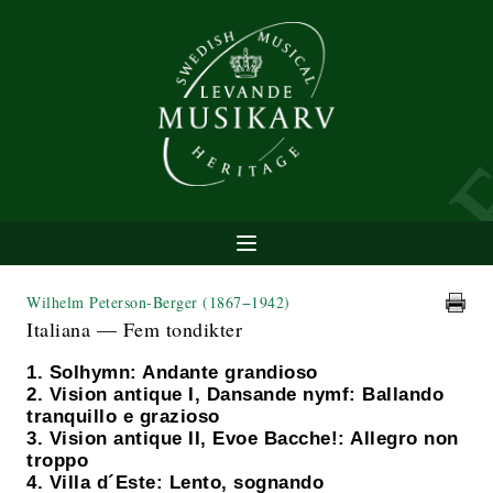
Wilhelm Peterson-Berger
(1867−1942)
Italiana — Fem tondikter
1. Solhymn: Andante grandioso
2. Vision antique I, Dansande nymf: Ballando
tranquillo e grazioso
3. Vision antique II, Evoe Bacche!: Allegro non
troppo
4. Villa d´Este: Lento, sognando