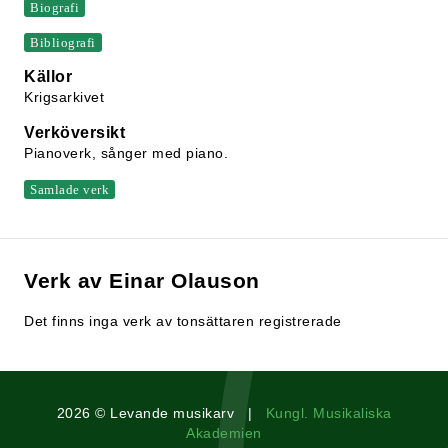
Biografi
Bibliografi
Källor
Krigsarkivet
Verköversikt
Pianoverk, sånger med piano.
Samlade verk
Verk av Einar Olauson
Det finns inga verk av tonsättaren registrerade
2026 © Levande musikarv |
Kungl. Musikaliska
Akademien