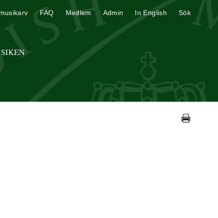
musikarv
FAQ
Medlem
Admin
In English
Sök
USIKEN