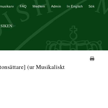
musikarv
FAQ
Medlem
Admin
In English
Sök
USIKEN
onsättare] (ur Musikaliskt