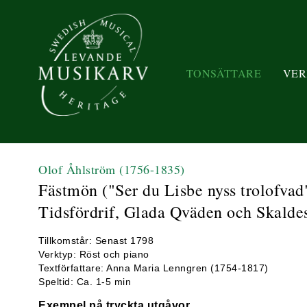
TONSÄTTARE
VER
Olof Åhlström
(1756-1835)
Fästmön ("Ser du Lisbe nyss trolofvad
Tidsfördrif, Glada Qväden och Skaldes
Tillkomstår: Senast 1798
Verktyp: Röst och piano
Textförfattare: Anna Maria Lenngren (1754-1817)
Speltid: Ca. 1-5 min
Exempel på tryckta utgåvor