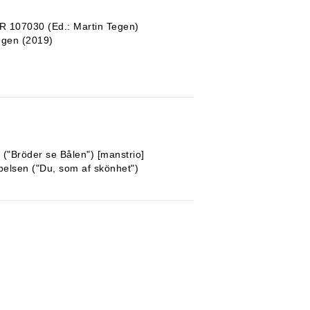
R 107030 (Ed.: Martin Tegen)
egen (2019)
 ("Bröder se Bålen") [manstrio]
apelsen ("Du, som af skönhet")