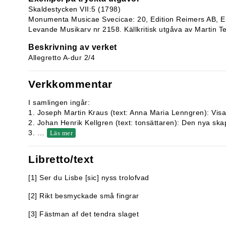
Skaldestycken VII:5 (1798)
Monumenta Musicae Svecicae: 20, Edition Reimers AB, E
Levande Musikarv nr 2158. Källkritisk utgåva av Martin T
Beskrivning av verket
Allegretto A-dur 2/4
Verkkommentar
I samlingen ingår:
1. Joseph Martin Kraus (text: Anna Maria Lenngren): Visa
2. Johan Henrik Kellgren (text: tonsättaren): Den nya sk
3.
…
Läs mer
Libretto/text
[1] Ser du Lisbe [sic] nyss trolofvad
[2] Rikt besmyckade små fingrar
[3] Fästman af det tendra slaget