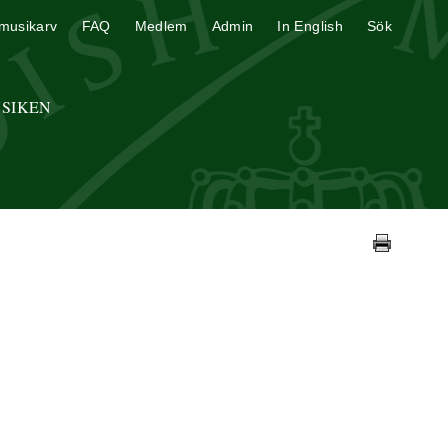
musikarv
FAQ
Medlem
Admin
In English
Sök
USIKEN