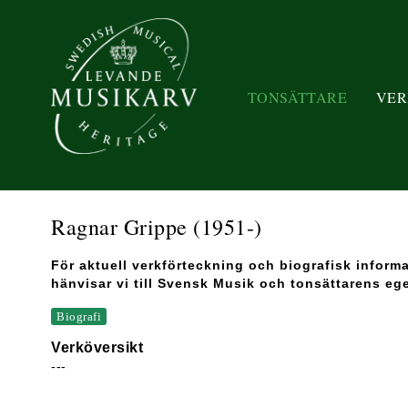
TONSÄTTARE
VER
Ragnar Grippe
(1951-)
För aktuell verkförteckning och biografisk inform
hänvisar vi till Svensk Musik och tonsättarens eg
Biografi
Verköversikt
---