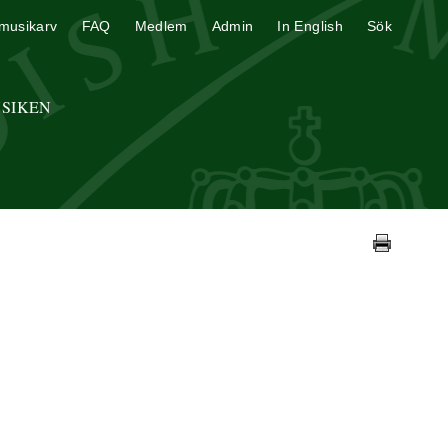
musikarv
FAQ
Medlem
Admin
In English
Sök
USIKEN